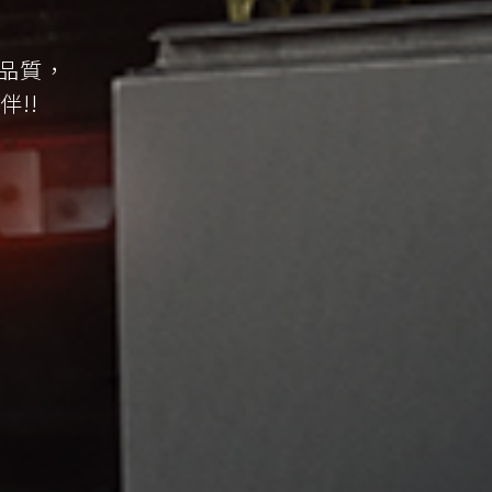
，
品質，
!!