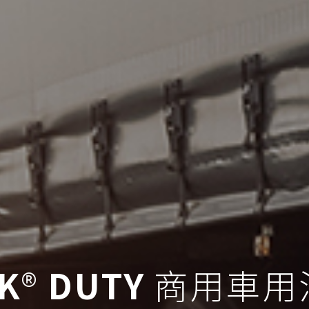
K
®
DUTY
商用車用