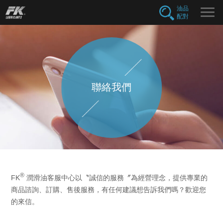
FK
油品
配對
聯絡我們
®
FK
潤滑油客服中心以〝誠信的服務〞為經營理念，提供專業的
商品諮詢、訂購、售後服務，有任何建議想告訴我們嗎？歡迎您
的來信。