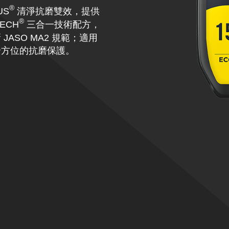
®
US
清淨抗磨雙效，提供
®
ECH
三合一技術配方，
ASO MA2 規範；適用
全方位的抗磨保護。