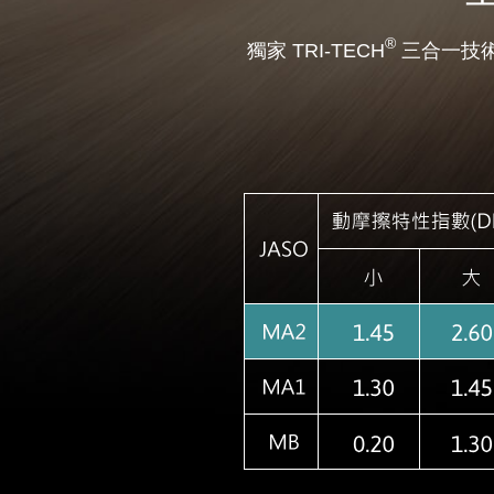
®
獨家 TRI-TECH
三合一技