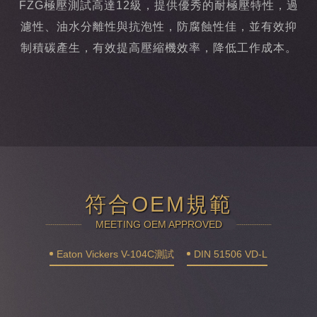
FZG極壓測試高達12級，提供優秀的耐極壓特性，過
濾性、油水分離性與抗泡性，防腐蝕性佳，並有效抑
制積碳產生，有效提高壓縮機效率，降低工作成本。
符合OEM規範
MEETING OEM APPROVED
Eaton Vickers V-104C測試
DIN 51506 VD-L