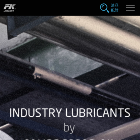
FK
油品
配對